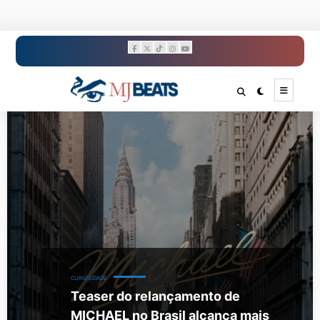
Pular
para
o
conteúdo
CURIOSIDADE
Teaser do relançamento de
MICHAEL no Brasil alcança mais