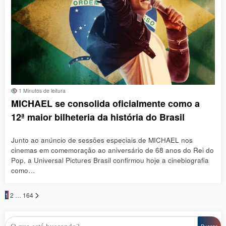
1 Minutos de leitura
MICHAEL se consolida oficialmente como a
12ª maior bilheteria da história do Brasil
Junto ao anúncio de sessões especiais de MICHAEL nos
cinemas em comemoração ao aniversário de 68 anos do Rei do
Pop, a Universal Pictures Brasil confirmou hoje a cinebiografia
como…
Paginação
1
2
…
164
de
posts
Pesquisar