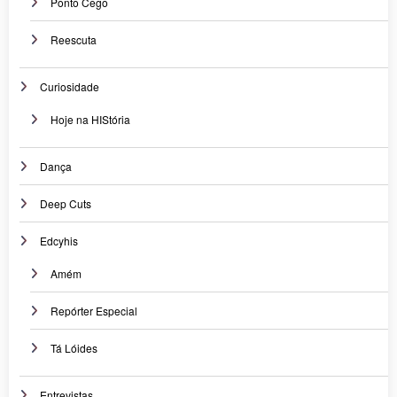
Ponto Cego
Reescuta
Curiosidade
Hoje na HIStória
Dança
Deep Cuts
Edcyhis
Amém
Repórter Especial
Tá Lóides
Entrevistas