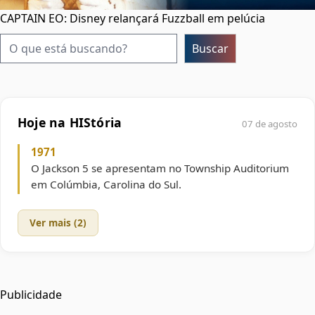
CAPTAIN EO: Disney relançará Fuzzball em pelúcia
Pesquisar
Buscar
Hoje na HIStória
07 de agosto
1971
O Jackson 5 se apresentam no Township Auditorium
em Colúmbia, Carolina do Sul.
Ver mais (2)
Publicidade