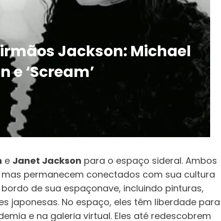
 irmãos Jackson: Michael
n e ‘Scream’
n
e
Janet Jackson
para o espaço sideral. Ambos
ra, mas permanecem conectados com sua cultura
bordo de sua espaçonave, incluindo pinturas,
es japonesas. No espaço, eles têm liberdade para
emia e na galeria virtual. Eles até redescobrem