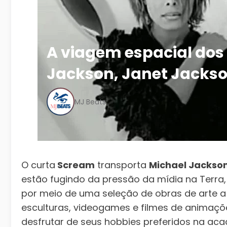
A viagem espacial dos
Jackson, Janet Jackso
MJ Beats
O curta
Scream
transporta
Michael Jackso
estão fugindo da pressão da mídia na Ter
por meio de uma seleção de obras de arte a 
esculturas, videogames e filmes de animaçõ
desfrutar de seus hobbies preferidos na acad