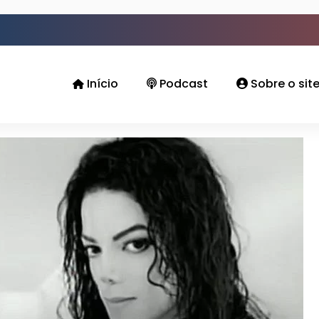
Início
Podcast
Sobre o sit
spacial dos irmãos Jackson: Michael Jackso