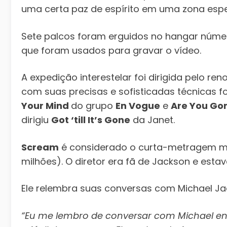
uma certa paz de espírito em uma zona espe
Sete palcos foram erguidos no hangar número
que foram usados ​​para gravar o vídeo.
A expedição interestelar foi dirigida pelo re
com suas precisas e sofisticadas técnicas fo
Your Mind
do grupo
En Vogue
e
Are You Go
dirigiu
Got ‘till It’s Gone
da Janet.
Scream
é considerado o curta-metragem mai
milhões). O diretor era fã de Jackson e esta
Ele relembra suas conversas com Michael Ja
“Eu me lembro de conversar com Michael ent