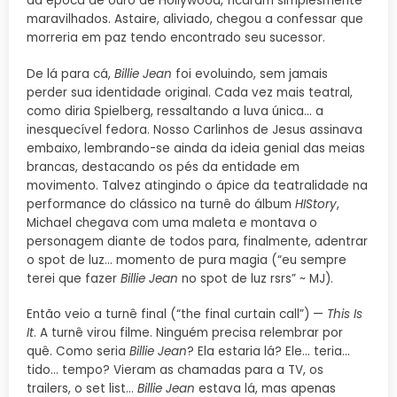
da época de ouro de Hollywood, ficaram simplesmente
maravilhados. Astaire, aliviado, chegou a confessar que
morreria em paz tendo encontrado seu sucessor.
De lá para cá,
Billie Jean
foi evoluindo, sem jamais
perder sua identidade original. Cada vez mais teatral,
como diria Spielberg, ressaltando a luva única… a
inesquecível fedora. Nosso Carlinhos de Jesus assinava
embaixo, lembrando-se ainda da ideia genial das meias
brancas, destacando os pés da entidade em
movimento. Talvez atingindo o ápice da teatralidade na
performance do clássico na turnê do álbum
HIStory
,
Michael chegava com uma maleta e montava o
personagem diante de todos para, finalmente, adentrar
o spot de luz… momento de pura magia (“eu sempre
terei que fazer
Billie Jean
no spot de luz rsrs” ~ MJ).
Então veio a turnê final (“the final curtain call”) —
This Is
It
. A turnê virou filme. Ninguém precisa relembrar por
quê. Como seria
Billie Jean
? Ela estaria lá? Ele… teria…
tido… tempo? Vieram as chamadas para a TV, os
trailers, o set list…
Billie Jean
estava lá, mas apenas