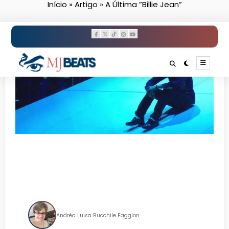
Início
»
Artigo
»
A Última ”Billie Jean”
Pular
para
o
conteúdo
A Última ”Billie Jean”
Andréa Luisa Bucchile Faggion