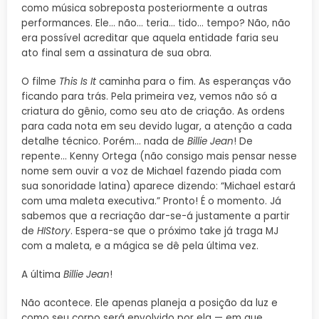
como música sobreposta posteriormente a outras
performances. Ele… não… teria… tido… tempo? Não, não
era possível acreditar que aquela entidade faria seu
ato final sem a assinatura de sua obra.
O filme
This Is It
caminha para o fim. As esperanças vão
ficando para trás. Pela primeira vez, vemos não só a
criatura do gênio, como seu ato de criação. As ordens
para cada nota em seu devido lugar, a atenção a cada
detalhe técnico. Porém… nada de
Billie Jean
! De
repente… Kenny Ortega (não consigo mais pensar nesse
nome sem ouvir a voz de Michael fazendo piada com
sua sonoridade latina) aparece dizendo: “Michael estará
com uma maleta executiva.” Pronto! É o momento. Já
sabemos que a recriação dar-se-á justamente a partir
de
HIStory
. Espera-se que o próximo take já traga MJ
com a maleta, e a mágica se dê pela última vez.
A última
Billie Jean
!
Não acontece. Ele apenas planeja a posição da luz e
como seu corpo será envolvido por ela — em que