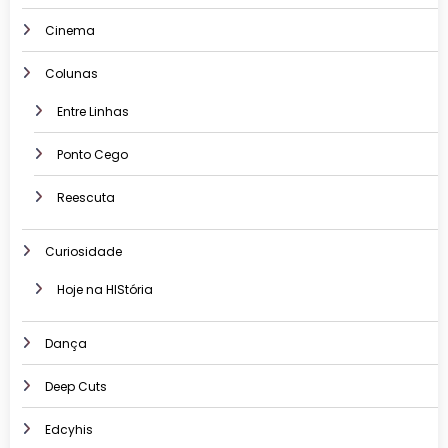
Cinema
Colunas
Entre Linhas
Ponto Cego
Reescuta
Curiosidade
Hoje na HIStória
Dança
Deep Cuts
Edcyhis