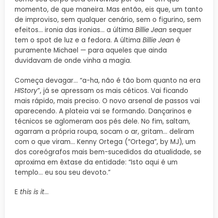
momento, de que maneira. Mas então, eis que, um tanto
de improviso, sem qualquer cenário, sem o figurino, sem
efeitos… ironia das ironias… a última
Billie Jean
sequer
tem o spot de luz e a fedora. A última
Billie Jean
é
puramente Michael — para aqueles que ainda
duvidavam de onde vinha a magia.
Começa devagar… “a-ha, não é tão bom quanto na era
HIStory
”, já se apressam os mais céticos. Vai ficando
mais rápido, mais preciso. O novo arsenal de passos vai
aparecendo. A plateia vai se formando. Dançarinos e
técnicos se aglomeram aos pés dele. No fim, saltam,
agarram a própria roupa, socam o ar, gritam… deliram
com o que viram… Kenny Ortega (“Ortega”, by MJ), um
dos coreógrafos mais bem-sucedidos da atualidade, se
aproxima em êxtase da entidade: “Isto aqui é um
templo… eu sou seu devoto.”
E
this is it
…