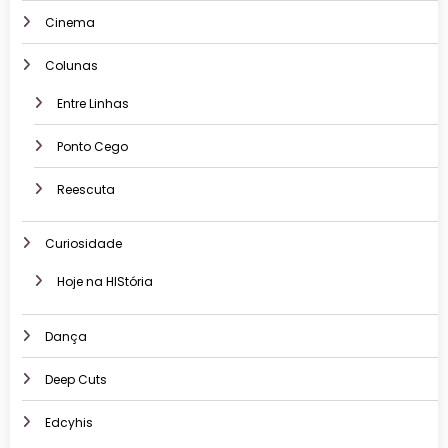
Cinema
Colunas
Entre Linhas
Ponto Cego
Reescuta
Curiosidade
Hoje na HIStória
Dança
Deep Cuts
Edcyhis