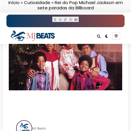
Início
»
Curiosidade
»
Rei do Pop Michael Jackson em
Pular
sete paradas da Billboard
para
o
conteúdo
Rei do Pop Michael Jackson
em sete paradas da Billboard
MJ Beats