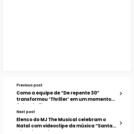
Previous post
Como a equipe de “De repente 30”
transformou ‘Thriller’ em um momento
épico do filme
Next post
Elenco do MJ The Musical celebram o
Natal com videoclipe da música “Santa
Claus is Coming to Town”