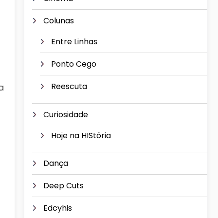
Colunas
Entre Linhas
Ponto Cego
Reescuta
a
Curiosidade
Hoje na HIStória
Dança
Deep Cuts
Edcyhis