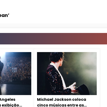
ean’
 Angeles
Michael Jackson coloca
 exibição
cinco músicas entre as