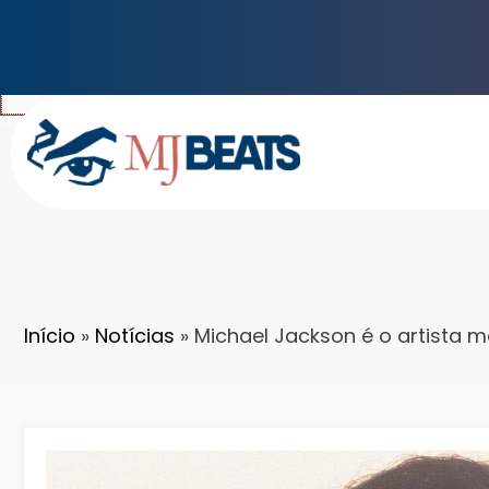
Pular
×
para
o
conteúdo
Início
»
Notícias
»
Michael Jackson é o artista