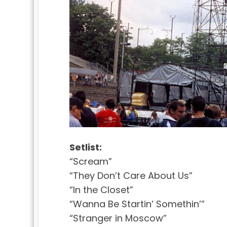
Setlist:
“Scream”
“They Don’t Care About Us”
“In the Closet”
“Wanna Be Startin’ Somethin’”
“Stranger in Moscow”