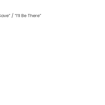
ve” / “I’ll Be There”