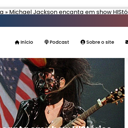
ca
»
Michael Jackson encanta em show HIStór
Início
Podcast
Sobre o site