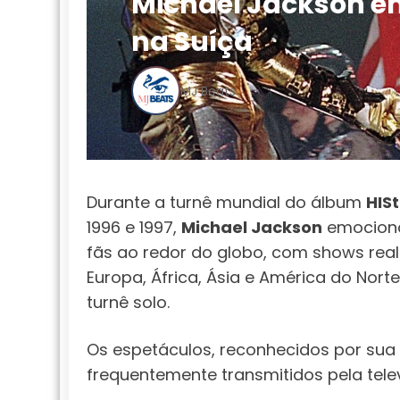
Michael Jackson e
na Suíça
MJ Beats
Durante a turnê mundial do álbum
HISt
1996 e 1997,
Michael Jackson
emociono
fãs ao redor do globo, com shows real
Europa, África, Ásia e América do Nort
turnê solo.
Os espetáculos, reconhecidos por sua
frequentemente transmitidos pela tele