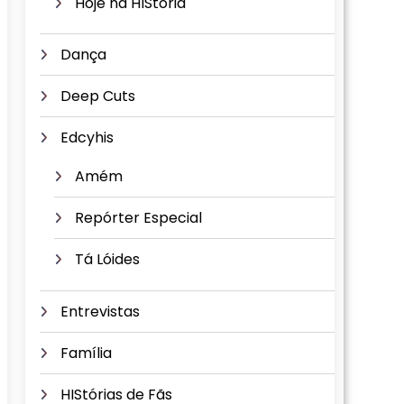
Hoje na HIStória
Dança
Deep Cuts
Edcyhis
Amém
Repórter Especial
Tá Lóides
Entrevistas
Família
HIStórias de Fãs