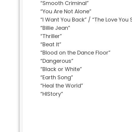
“Smooth Criminal”
“You Are Not Alone”
“I Want You Back” / “The Love You Sa
“Billie Jean”
“Thriller”
“Beat It”
“Blood on the Dance Floor”
“Dangerous”
“Black or White”
“Earth Song”
“Heal the World”
“HIStory”