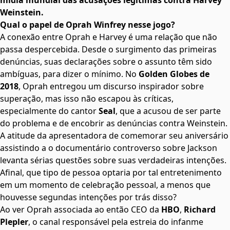
mídia mundial das acusações legítimas contra Harvey
Weinstein.
Qual o papel de Oprah Winfrey nesse jogo?
A conexão entre Oprah e Harvey é uma relação que não
passa despercebida. Desde o surgimento das primeiras
denúncias, suas declarações sobre o assunto têm sido
ambíguas, para dizer o mínimo. No
Golden Globes de
2018
, Oprah entregou um discurso inspirador sobre
superação, mas isso não escapou às críticas,
especialmente do cantor
Seal
,
que a acusou de ser parte
do problema e de encobrir as denúncias contra Weinstein
.
A atitude da apresentadora de comemorar seu aniversário
assistindo a o documentário controverso sobre Jackson
levanta sérias questões sobre suas verdadeiras intenções.
Afinal, que tipo de pessoa optaria por tal entretenimento
em um momento de celebração pessoal, a menos que
houvesse segundas intenções por trás disso?
Ao ver Oprah associada ao então CEO da
HBO
,
Richard
Plepler
, o canal responsável pela estreia do infanme