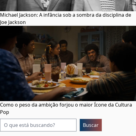
Michael Jackson: A infância sob a sombra da disciplina de
Joe Jackson
Como o peso da ambição forjou o maior Ícone da Cultura
Pop
Pesquisar
Buscar