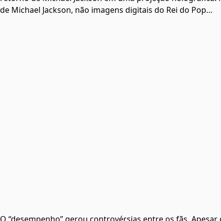
de Michael Jackson, não imagens digitais do Rei do Pop…
O “desempenho” gerou controvérsias entre os fãs. Apesar d