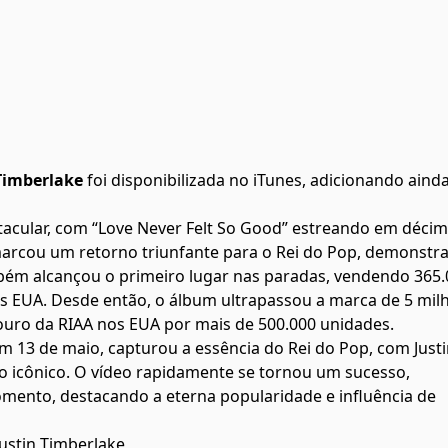
 Timberlake
foi disponibilizada no iTunes, adicionando aind
etacular, com “Love Never Felt So Good” estreando em déci
 marcou um retorno triunfante para o Rei do Pop, demonstr
ém alcançou o primeiro lugar nas paradas, vendendo 365.
 EUA. Desde então, o álbum ultrapassou a marca de 5 mil
 ouro da RIAA nos EUA por mais de 500.000 unidades.
 em 13 de maio, capturou a essência do Rei do Pop, com Just
o icônico. O vídeo rapidamente se tornou um sucesso,
mento, destacando a eterna popularidade e influência de
Justin Timberlake