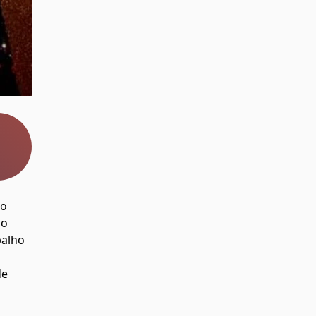
mo
do
balho
de