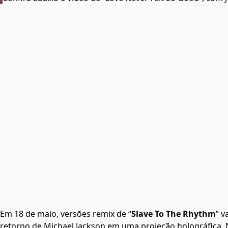
Em 18 de maio, versões remix de “
Slave To The Rhythm
” 
retorno de Michael Jackson em uma projeção holográfica. 