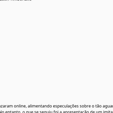
vazaram online, alimentando especulações sobre o tão agu
No entanto, o que se seguiu foi a apresentação de um imit