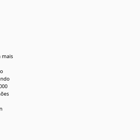
a mais
mo
ando
000
hões
in