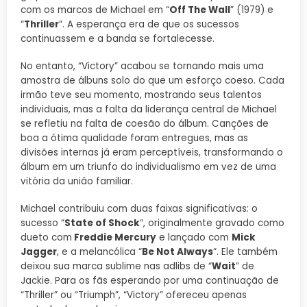
com os marcos de Michael em “
Off The Wall
” (1979) e
“
Thriller
“. A esperança era de que os sucessos
continuassem e a banda se fortalecesse.
No entanto, “Victory” acabou se tornando mais uma
amostra de álbuns solo do que um esforço coeso. Cada
irmão teve seu momento, mostrando seus talentos
individuais, mas a falta da liderança central de Michael
se refletiu na falta de coesão do álbum. Canções de
boa a ótima qualidade foram entregues, mas as
divisões internas já eram perceptíveis, transformando o
álbum em um triunfo do individualismo em vez de uma
vitória da união familiar.
Michael contribuiu com duas faixas significativas: o
sucesso “
State of Shock
“, originalmente gravado como
dueto com
Freddie Mercury
e lançado com
Mick
Jagger
, e a melancólica “
Be Not Always
“. Ele também
deixou sua marca sublime nas adlibs de “
Wait
” de
Jackie. Para os fãs esperando por uma continuação de
“Thriller” ou “Triumph”, “Victory” ofereceu apenas