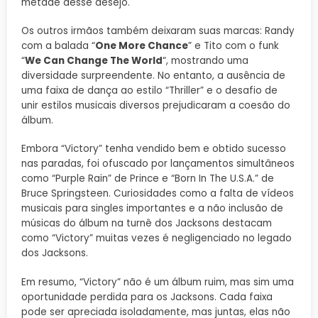
metade desse desejo.
Os outros irmãos também deixaram suas marcas: Randy
com a balada “
One More Chance
” e Tito com o funk
“
We Can Change The World
“, mostrando uma
diversidade surpreendente. No entanto, a ausência de
uma faixa de dança ao estilo “Thriller” e o desafio de
unir estilos musicais diversos prejudicaram a coesão do
álbum.
Embora “Victory” tenha vendido bem e obtido sucesso
nas paradas, foi ofuscado por lançamentos simultâneos
como “Purple Rain” de Prince e “Born In The U.S.A.” de
Bruce Springsteen. Curiosidades como a falta de vídeos
musicais para singles importantes e a não inclusão de
músicas do álbum na turnê dos Jacksons destacam
como “Victory” muitas vezes é negligenciado no legado
dos Jacksons.
Em resumo, “Victory” não é um álbum ruim, mas sim uma
oportunidade perdida para os Jacksons. Cada faixa
pode ser apreciada isoladamente, mas juntas, elas não