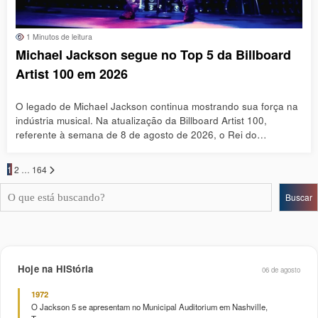
1 Minutos de leitura
Michael Jackson segue no Top 5 da Billboard
Artist 100 em 2026
O legado de Michael Jackson continua mostrando sua força na
indústria musical. Na atualização da Billboard Artist 100,
referente à semana de 8 de agosto de 2026, o Rei do…
Paginação
1
2
…
164
de
Pesquisar
posts
Buscar
Hoje na HIStória
06 de agosto
1972
O Jackson 5 se apresentam no Municipal Auditorium em Nashville,