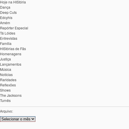
Hoje na HIStória
Dança
Deep Cuts
Edcyhis
Amém
Repórter Especial
Tá Lóides
Entrevistas
Família
HIStórias de Fãs
Homenagens
Justiça
Lançamentos
Música
Notícias
Raridades
Reflexões
Shows
The Jacksons
Turnês
Arquivo:
Arquivos