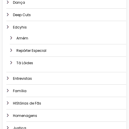
Dança
Deep Cuts
Edcyhis
Amém
Repórter Especial
Tá Lóides
Entrevistas
Família
HIStórias de Fãs
Homenagens
Justiça