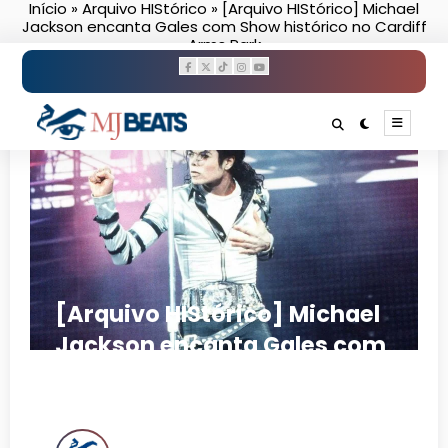
Início
»
Arquivo HIStórico
»
[Arquivo HIStórico] Michael
Pular
Jackson encanta Gales com Show histórico no Cardiff
para
Arms Park
o
conteúdo
[Arquivo HIStórico] Michael
Jackson encanta Gales com
Show histórico no Cardiff
Arms Park