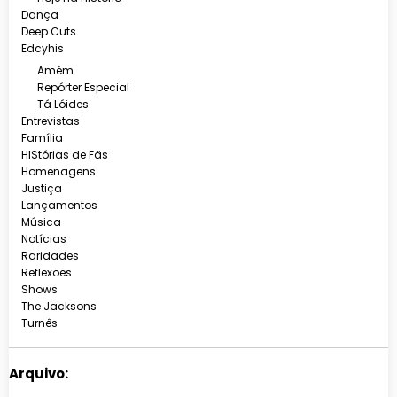
Dança
Deep Cuts
Edcyhis
Amém
Repórter Especial
Tá Lóides
Entrevistas
Família
HIStórias de Fãs
Homenagens
Justiça
Lançamentos
Música
Notícias
Raridades
Reflexões
Shows
The Jacksons
Turnês
Arquivo: