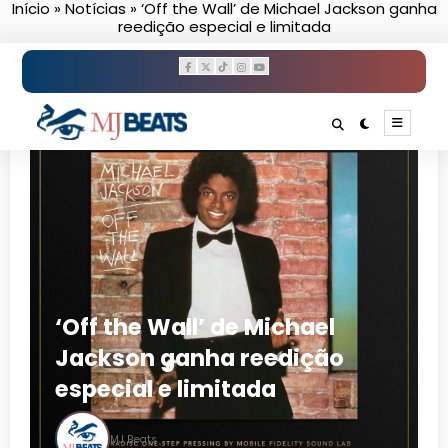
Início
»
Notícias
»
‘Off the Wall’ de Michael Jackson ganha
Pular
reedição especial e limitada
para
o
conteúdo
‘Off the Wall’ de Michael
Jackson ganha reedição
especial e limitada
MJ Beats