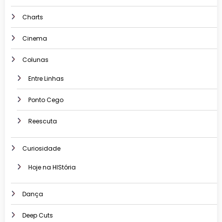
Charts
Cinema
Colunas
Entre Linhas
Ponto Cego
Reescuta
Curiosidade
Hoje na HIStória
Dança
Deep Cuts