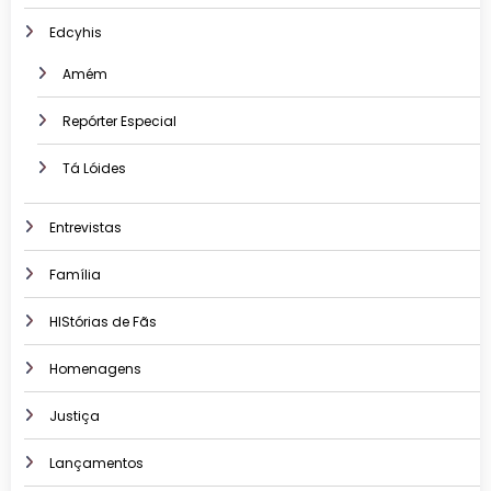
Edcyhis
Amém
Repórter Especial
Tá Lóides
Entrevistas
Família
HIStórias de Fãs
Homenagens
Justiça
Lançamentos