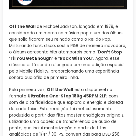
Off the Wall
de Michael Jackson, lançado em 1979, é
considerado um marco na música pop e um dos álbuns
que solidificaram seu reinado como o Rei do Pop.
Misturando funk, disco, soul e R&B de maneira inovadora,
o álbum apresenta hits atemporais como “
Don’t Stop
‘Til You Get Enough
” e “
Rock With You
“. Agora, esse
clássico está sendo relançado em uma edição especial
pela Mobile Fidelity, proporcionando uma experiência
sonora audiófila de primeira linha.
Pela primeira vez,
Off the Wall
está disponível no
formato
UltraDisc One-Step 180g 45RPM 2LP
, com
som de alta fidelidade que explora a energia e clareza
de cada faixa. Esta reedição foi meticulosamente
produzida a partir das fitas master analógicas originais,
utilizando uma cadeia de transferência de áudio de
ponta, que inclui masterização a partir de fitas
analógicas de 1/4″ / 30 IPS, convertidas para DSD 256,