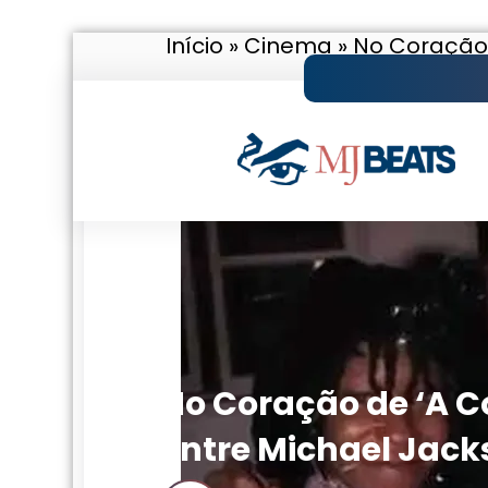
Início
»
Cinema
»
No Coração 
Pular
para
o
conteúdo
No Coração de ‘A C
entre Michael Jack