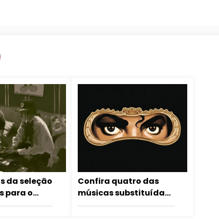
s da seleção
Confira quatro das
s para o
músicas substituídas
ngerous
de última hora no
álbum Dangerous