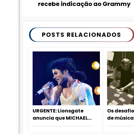
recebe indicação ao Grammy
POSTS RELACIONADOS
URGENTE: Lionsgate
Os desafio
anuncia que MICHAEL 2
de música
será lançado entre o
álbum Da
fim de 2027 e o início