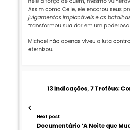
nele a força de quem, mesmo vulnerável
Assim como Celie, ele encarou seus p
julgamentos implacáveis e as batalhas
transformou sua dor em um poderoso gr
Michael não apenas viveu a luta contra
eternizou.
13 Indicações, 7 Troféus: C
Next post
Documentário ‘A Noite que Mudo