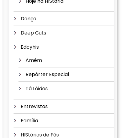
Hoje na HIStória
Dança
Deep Cuts
Edcyhis
Amém
Repórter Especial
Tá Lóides
Entrevistas
Família
HIStórias de Fãs