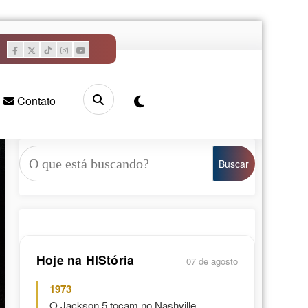
Contato
Pesquisar
Buscar
Hoje na HIStória
07 de agosto
1973
O Jackson 5 tocam no Nashville