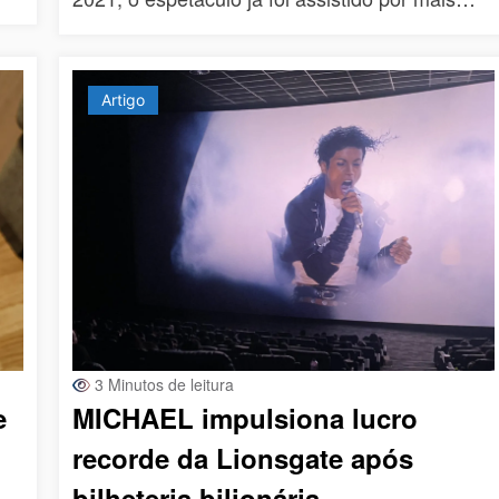
Artigo
3 Minutos de leitura
e
MICHAEL impulsiona lucro
recorde da Lionsgate após
bilheteria bilionária