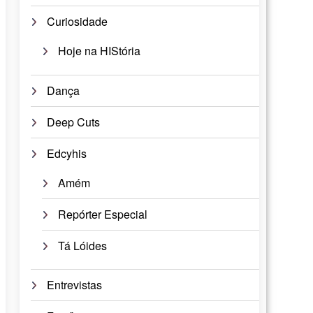
Curiosidade
Hoje na HIStória
Dança
Deep Cuts
Edcyhis
Amém
Repórter Especial
Tá Lóides
Entrevistas