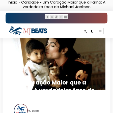
Início
»
Caridade
»
Um Coração Maior que a Fama: A
Pular
verdadeira face de Michael Jackson
para
o
conteúdo
Um Coração Maior que a
Fama: A verdadeira face de
Michael Jackson
MJ Beats