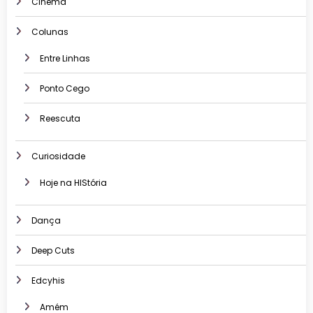
Cinema
Colunas
Entre Linhas
Ponto Cego
Reescuta
Curiosidade
Hoje na HIStória
Dança
Deep Cuts
Edcyhis
Amém