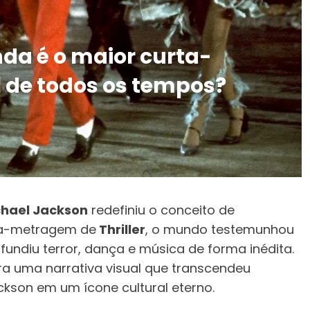
inda é o maior curta-
de todos os tempos?
chael Jackson
redefiniu o conceito de
ta-metragem de
Thriller
, o mundo testemunhou
ndiu terror, dança e música de forma inédita.
a uma narrativa visual que transcendeu
ckson em um ícone cultural eterno.