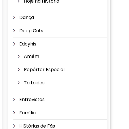
Hoje na HIStória
Dança
Deep Cuts
Edcyhis
Amém
Repórter Especial
Tá Lóides
Entrevistas
Família
HIStórias de Fãs