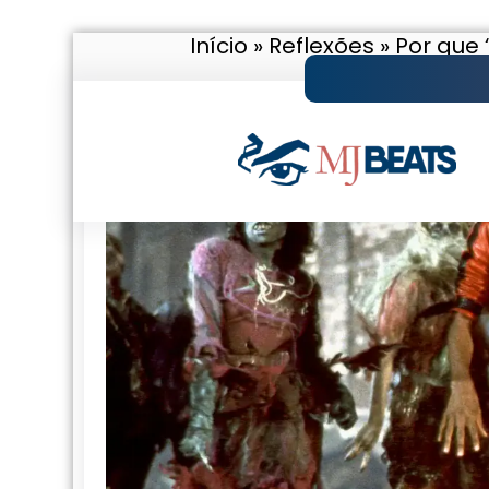
Início
»
Reflexões
»
Por que 
Pular
para
o
conteúdo