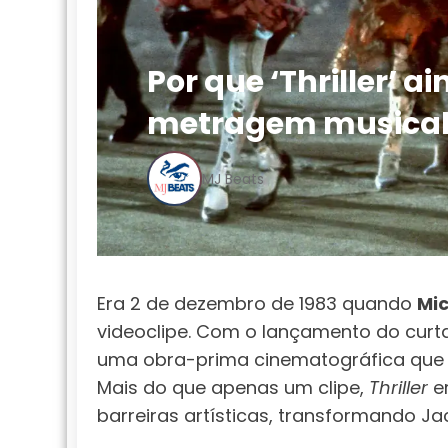
Por que ‘Thriller’ a
metragem musical 
MJ Beats
Era 2 de dezembro de 1983 quando
Mi
videoclipe. Com o lançamento do cur
uma obra-prima cinematográfica que fu
Mais do que apenas um clipe,
Thriller
er
barreiras artísticas, transformando Ja