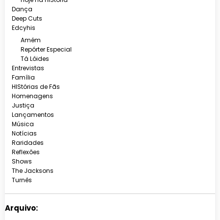
Dança
Deep Cuts
Edcyhis
Amém
Repórter Especial
Tá Lóides
Entrevistas
Família
HIStórias de Fãs
Homenagens
Justiça
Lançamentos
Música
Notícias
Raridades
Reflexões
Shows
The Jacksons
Turnês
Arquivo: