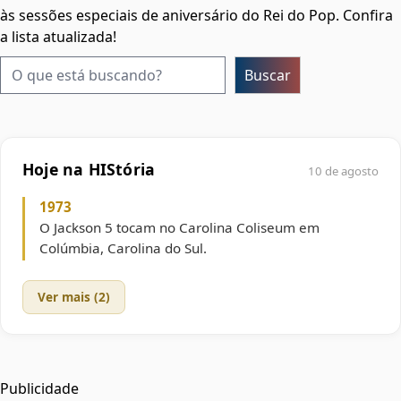
às sessões especiais de aniversário do Rei do Pop. Confira
a lista atualizada!
Pesquisar
Buscar
Hoje na HIStória
10 de agosto
1973
O Jackson 5 tocam no Carolina Coliseum em
Colúmbia, Carolina do Sul.
Ver mais (2)
Publicidade