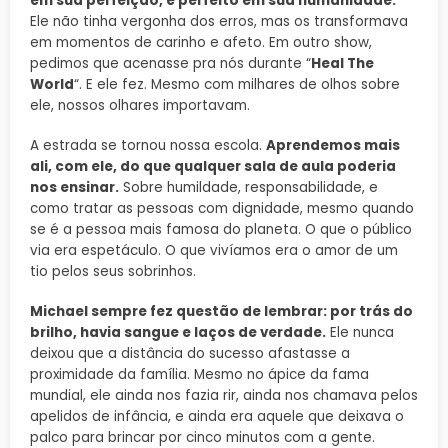
em sua perfeição, e perfeito em sua humanidade.
Ele não tinha vergonha dos erros, mas os transformava
em momentos de carinho e afeto. Em outro show,
pedimos que acenasse pra nós durante “
Heal The
World
“. E ele fez. Mesmo com milhares de olhos sobre
ele, nossos olhares importavam.
A estrada se tornou nossa escola.
Aprendemos mais
ali, com ele, do que qualquer sala de aula poderia
nos ensinar.
Sobre humildade, responsabilidade, e
como tratar as pessoas com dignidade, mesmo quando
se é a pessoa mais famosa do planeta. O que o público
via era espetáculo. O que vivíamos era o amor de um
tio pelos seus sobrinhos.
Michael sempre fez questão de lembrar: por trás do
brilho, havia sangue e laços de verdade.
Ele nunca
deixou que a distância do sucesso afastasse a
proximidade da família. Mesmo no ápice da fama
mundial, ele ainda nos fazia rir, ainda nos chamava pelos
apelidos de infância, e ainda era aquele que deixava o
palco para brincar por cinco minutos com a gente.