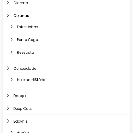
Cinema
Colunas
Entre Linhas
Ponto Cego
Reescuta
Curiosidade
Hoje na HIStória
Dança
Deep Cuts
Edcyhis
Amém