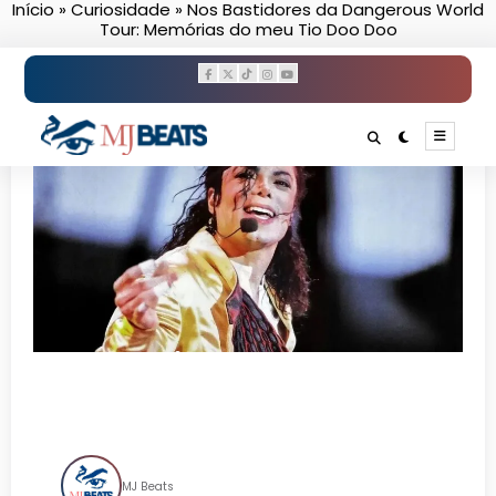
Início
»
Curiosidade
»
Nos Bastidores da Dangerous World
Pular
Tour: Memórias do meu Tio Doo Doo
para
o
conteúdo
Nos Bastidores da Dangerous
World Tour: Memórias do meu
Tio Doo Doo
MJ Beats