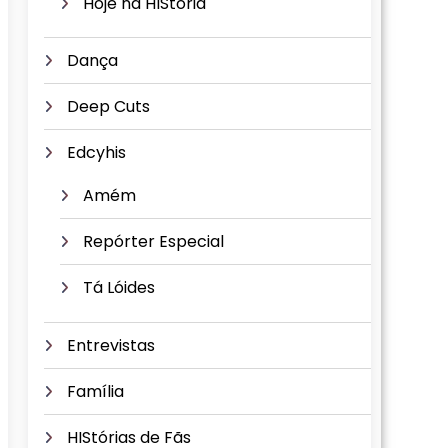
Hoje na HIStória
Dança
Deep Cuts
Edcyhis
Amém
Repórter Especial
Tá Lóides
Entrevistas
Família
HIStórias de Fãs