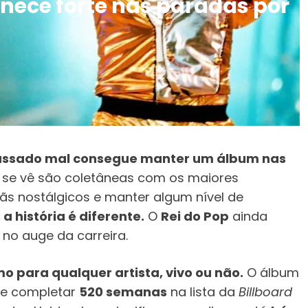
nece forte nas paradas por
 passado mal consegue manter um álbum nas
 se vê são coletâneas com os maiores
ãs nostálgicos e manter algum nível de
a história é diferente.
O
Rei do Pop
ainda
no auge da carreira.
o para qualquer artista, vivo ou não.
O álbum
e completar
520 semanas
na lista da
Billboard