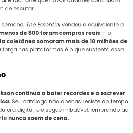
al é tão forte que novos ouvintes continuam
m de escutar.
a semana,
The Essential
vendeu o equivalente a
menos de 800 foram compras reais
— o
 da coletânea somaram mais de 10 milhões de
 força nas plataformas é o que sustenta essa
no
kson continua a bater recordes e a escrever
ica.
Seu catálogo não apenas resiste ao tempo
a era digital, ele segue imbatível, lembrando ao
nte
nunca saem de cena.