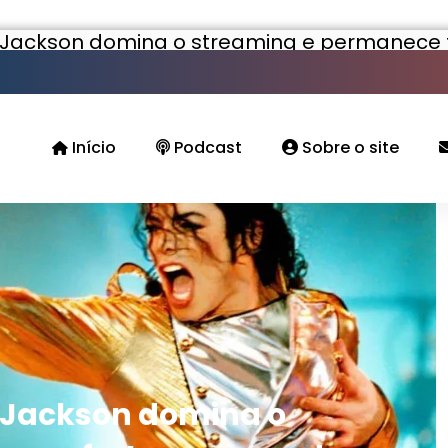
el Jackson domina o streaming e permanece
Início
Podcast
Sobre o site
l Jackson domina o