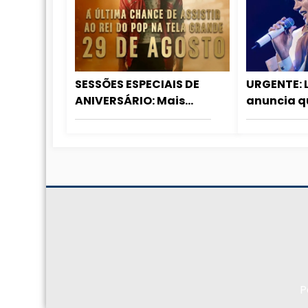
SESSÕES ESPECIAIS DE
URGENTE: 
ANIVERSÁRIO: Mais
anuncia q
cidades aderem ao
será lança
relançamento de
fim de 2027
MICHAEL nos cinemas!
de 2028!
P