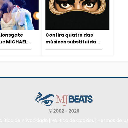
Lionsgate
Confira quatro das
ue MICHAEL 2
músicas substituídas
do entre o
de última hora no
 e o início
álbum Dangerous
© 2002 – 2026
olítica de Privacidade
|
Política de Cookies
|
Termos de U