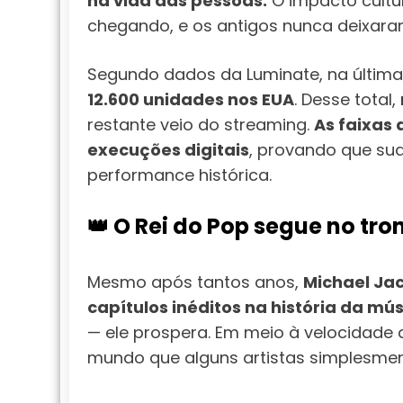
na vida das pessoas.
O impacto cultur
chegando, e os antigos nunca deixara
Segundo dados da Luminate, na últim
12.600 unidades nos EUA
. Desse total,
restante veio do streaming.
As faixas
execuções digitais
, provando que sua
performance histórica.
👑 O Rei do Pop segue no tro
Mesmo após tantos anos,
Michael Jac
capítulos inéditos na história da mús
— ele prospera. Em meio à velocidade d
mundo que alguns artistas simplesme