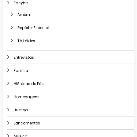
Edcyhis
Amém
Repórter Especial
Tá Lóides
Entrevistas
Família
HIStórias de Fãs
Homenagens
Justiça
Lançamentos
Música