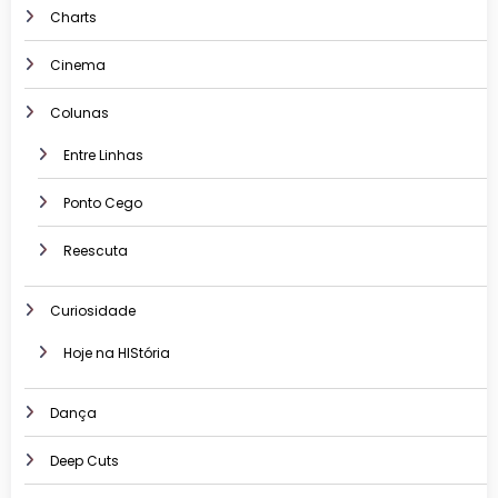
Charts
Cinema
Colunas
Entre Linhas
Ponto Cego
Reescuta
Curiosidade
Hoje na HIStória
Dança
Deep Cuts