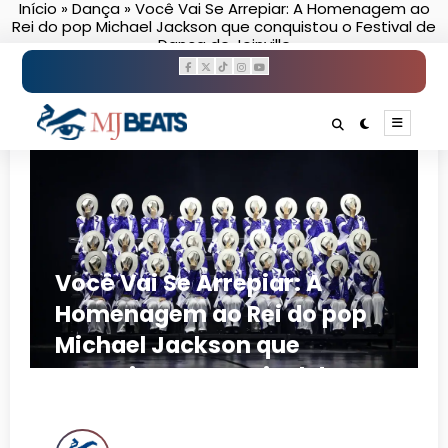
Início
»
Dança
»
Você Vai Se Arrepiar: A Homenagem ao
Pular
Rei do pop Michael Jackson que conquistou o Festival de
para
Dança de Joinville
o
conteúdo
Você Vai Se Arrepiar: A
Homenagem ao Rei do pop
Michael Jackson que
conquistou o Festival de
Dança de Joinville