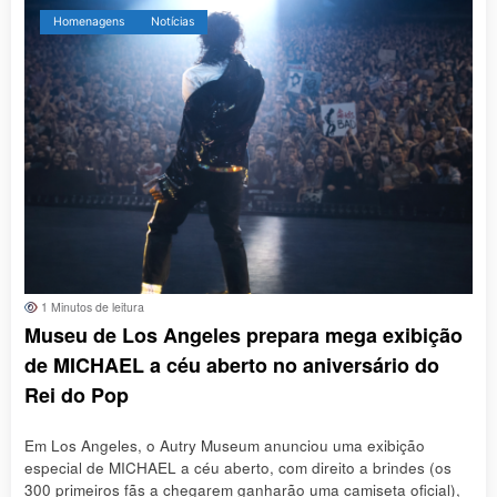
Homenagens
Notícias
1 Minutos de leitura
Museu de Los Angeles prepara mega exibição
de MICHAEL a céu aberto no aniversário do
Rei do Pop
Em Los Angeles, o Autry Museum anunciou uma exibição
especial de MICHAEL a céu aberto, com direito a brindes (os
300 primeiros fãs a chegarem ganharão uma camiseta oficial),