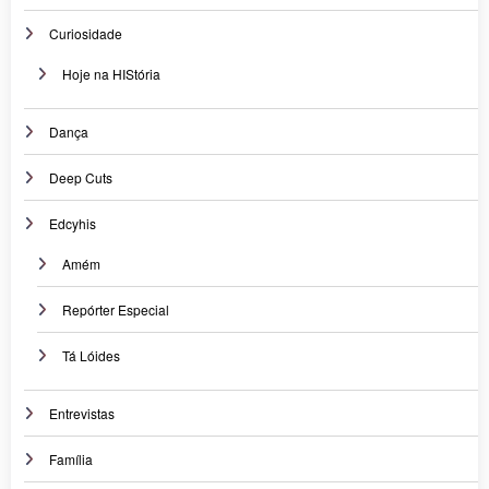
Curiosidade
Hoje na HIStória
Dança
Deep Cuts
Edcyhis
Amém
Repórter Especial
Tá Lóides
Entrevistas
Família