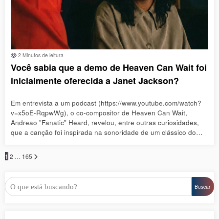
2 Minutos de leitura
Você sabia que a demo de Heaven Can Wait foi
inicialmente oferecida a Janet Jackson?
Em entrevista a um podcast (https://www.youtube.com/watch?
v=x5oE-RqpwWg), o co-compositor de Heaven Can Wait,
Andreao "Fanatic" Heard, revelou, entre outras curiosidades,
que a canção foi inspirada na sonoridade de um clássico do…
Paginação
1
2
…
165
de
posts
Pesquisar
Buscar