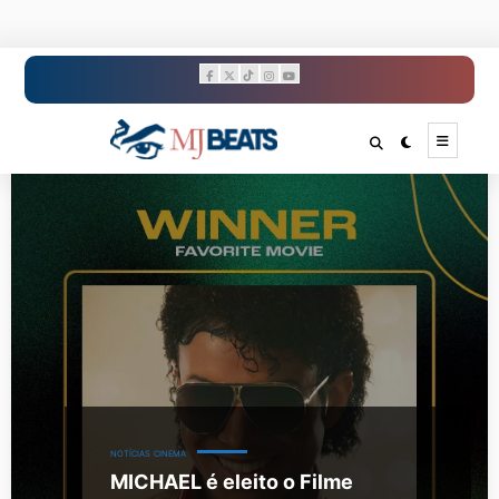
Pular
para
o
conteúdo
NOTÍCIAS
CINEMA
MICHAEL é eleito o Filme