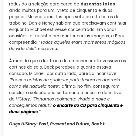
reduzido a seleção para cerca de
duzentas fotos
—
ainda muitas para um livreto de cinquenta e duas
páginas. Mesmo exaustos após sete ou oito horas de
trabalho, Dan e Nancy sabiam que precisavam continuar
enquanto Michael estivesse concentrado. Em várias
ocasiões, ele insistia em manter certas imagens, e Beck
compreendia. “
Todos aqueles eram momentos mágicos
da vida dele
”, escreveu.
À medida que a luz fraca do amanhecer atravessava as
cortinas da sala, Beck percebeu o quanto estava
cansado. Michael, por outro lado, parecia incansável.
“Poucos artistas de qualquer porte teriam colaborado
como ele naquela noite”,
afirma. No fim, conseguiram
concluir a seleção que se tornaria o encarte definitivo
de
HIStory
.
“Tínhamos realmente virado a noite e
conseguimos reduzir
o encarte do CD para cinquenta e
duas páginas
.”
Ouça HIStory: Past, Present and Future, Book I
: