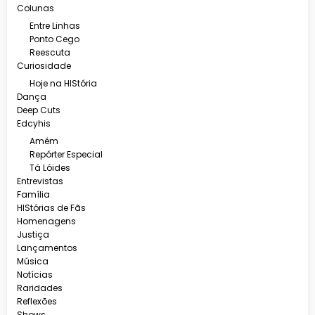
Colunas
Entre Linhas
Ponto Cego
Reescuta
Curiosidade
Hoje na HIStória
Dança
Deep Cuts
Edcyhis
Amém
Repórter Especial
Tá Lóides
Entrevistas
Família
HIStórias de Fãs
Homenagens
Justiça
Lançamentos
Música
Notícias
Raridades
Reflexões
Shows