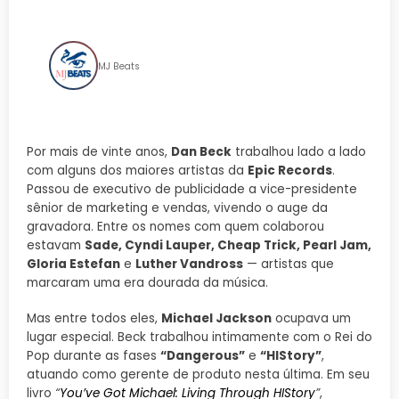
HIStória
MJ Beats
Por mais de vinte anos,
Dan Beck
trabalhou lado a lado
com alguns dos maiores artistas da
Epic Records
.
Passou de executivo de publicidade a vice-presidente
sênior de marketing e vendas, vivendo o auge da
gravadora. Entre os nomes com quem colaborou
estavam
Sade, Cyndi Lauper, Cheap Trick, Pearl Jam,
Gloria Estefan
e
Luther Vandross
— artistas que
marcaram uma era dourada da música.
Mas entre todos eles,
Michael Jackson
ocupava um
lugar especial. Beck trabalhou intimamente com o Rei do
Pop durante as fases
“Dangerous”
e
“HIStory”
,
atuando como gerente de produto nesta última. Em seu
livro
“
You’ve Got Michael: Living Through HIStory
”
,