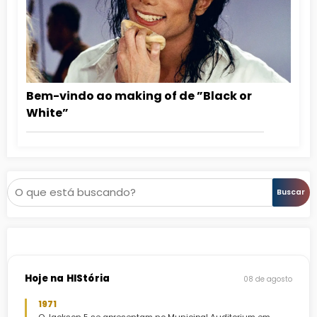
Bem-vindo ao making of de ”Black or
White”
Pesquisar
Buscar
Hoje na HIStória
08 de agosto
1971
O Jackson 5 se apresentam no Municipal Auditorium em