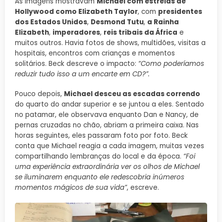
As imagens mostravam
Michael com estrelas de
Hollywood como Elizabeth Taylor
, com
presidentes
dos Estados Unidos
,
Desmond Tutu
,
a Rainha
Elizabeth
,
imperadores
,
reis tribais da África
e
muitos outros. Havia fotos de shows, multidões, visitas a
hospitais, encontros com crianças e momentos
solitários. Beck descreve o impacto:
“Como poderíamos
reduzir tudo isso a um encarte em CD?”.
Pouco depois,
Michael desceu as escadas correndo
do quarto do andar superior e se juntou a eles. Sentado
no patamar, ele observava enquanto Dan e Nancy, de
pernas cruzadas no chão, abriam a primeira caixa. Nas
horas seguintes, eles passaram foto por foto. Beck
conta que Michael reagia a cada imagem, muitas vezes
compartilhando lembranças do local e da época.
“Foi
uma experiência extraordinária ver os olhos de Michael
se iluminarem enquanto ele redescobria inúmeros
momentos mágicos de sua vida”
, escreve.