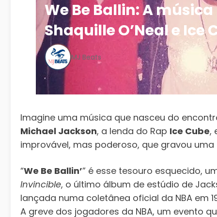
We Be Ballin: A música
Shaquille O’Neal e Ice
MJ Beats
Imagine uma música que nasceu do encontro
Michael Jackson
, a lenda do Rap
Ice Cube
,
improvável, mas poderoso, que gravou uma 
“
We Be Ballin’
” é esse tesouro esquecido, u
Invincible
, o último álbum de estúdio de Jack
lançada numa coletânea oficial da NBA em 199
A greve dos jogadores da NBA, um evento q