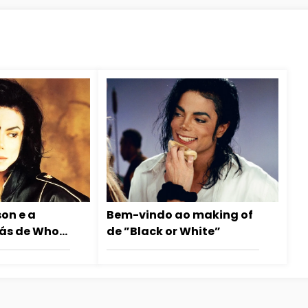
on e a
Bem-vindo ao making of
trás de Who
de ”Black or White”