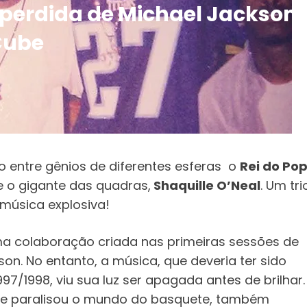
 perdida de Michael Jackson,
 Cube
 entre gênios de diferentes esferas o
Rei do Po
 e o gigante das quadras,
Shaquille O’Neal
. Um tri
música explosiva!
ma colaboração criada nas primeiras sessões de
son. No entanto, a música, que deveria ter sido
7/1998, viu sua luz ser apagada antes de brilhar.
ue paralisou o mundo do basquete, também