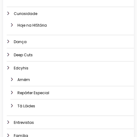
Curiosidade
Hoje na HIStória
Dança
Deep Cuts
Edcyhis
Amém
Repórter Especial
Tá Lóides
Entrevistas
Família