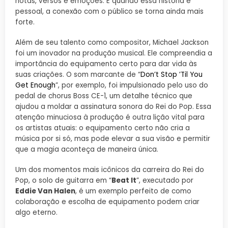
notas, versos e emoções. E quando essa história é
pessoal, a conexão com o público se torna ainda mais
forte.
Além de seu talento como compositor, Michael Jackson
foi um inovador na produção musical. Ele compreendia a
importância do equipamento certo para dar vida às
suas criações. O som marcante de “
Don’t Stop ’Til You
Get Enough
”, por exemplo, foi impulsionado pelo uso do
pedal de chorus Boss CE-1, um detalhe técnico que
ajudou a moldar a assinatura sonora do Rei do Pop. Essa
atenção minuciosa à produção é outra lição vital para
os artistas atuais: o equipamento certo não cria a
música por si só, mas pode elevar a sua visão e permitir
que a magia aconteça de maneira única.
Um dos momentos mais icônicos da carreira do Rei do
Pop, o solo de guitarra em “
Beat It
”, executado por
Eddie Van Halen
, é um exemplo perfeito de como
colaboração e escolha de equipamento podem criar
algo eterno.