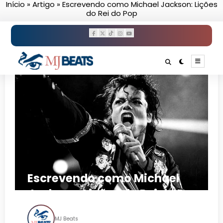
Início
»
Artigo
»
Escrevendo como Michael Jackson: Lições
Pular
do Rei do Pop
para
o
conteúdo
Escrevendo como Michael
Jackson: Lições do Rei do Pop
MJ Beats