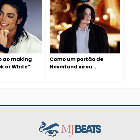
o ao making
Como um portão de
ck or White”
Neverland virou
música no álbum
‘Invincible’, de Michael
Jackson