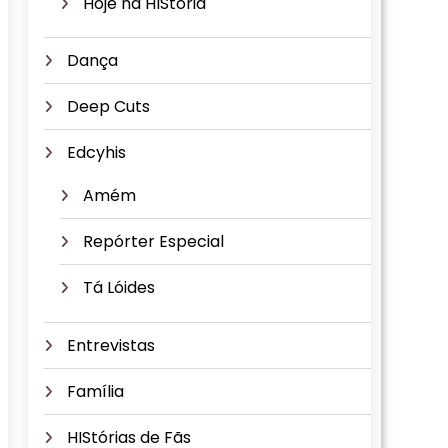
Hoje na HIStória
Dança
Deep Cuts
Edcyhis
Amém
Repórter Especial
Tá Lóides
Entrevistas
Família
HIStórias de Fãs