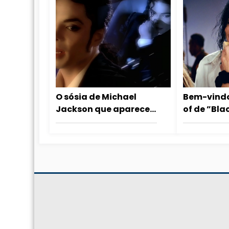
O sósia de Michael
Bem-vind
Jackson que aparece
of de ”Bla
no clipe Who Is It