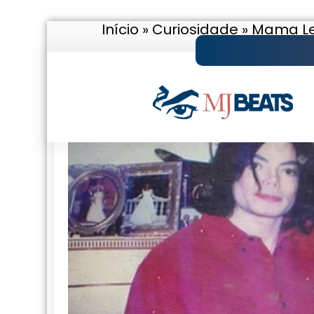
Início
»
Curiosidade
»
Mama Lei
Pular
para
o
conteúdo