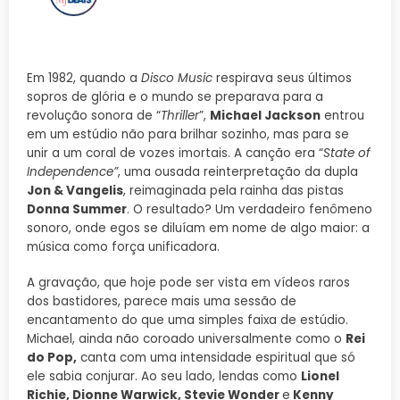
Em 1982, quando a
Disco Music
respirava seus últimos
sopros de glória e o mundo se preparava para a
revolução sonora de “
Thriller
”,
Michael Jackson
entrou
em um estúdio não para brilhar sozinho, mas para se
unir a um coral de vozes imortais. A canção era “
State of
Independence”
, uma ousada reinterpretação da dupla
Jon & Vangelis
, reimaginada pela rainha das pistas
Donna Summer
. O resultado? Um verdadeiro fenômeno
sonoro, onde egos se diluíam em nome de algo maior: a
música como força unificadora.
A gravação, que hoje pode ser vista em vídeos raros
dos bastidores, parece mais uma sessão de
encantamento do que uma simples faixa de estúdio.
Michael, ainda não coroado universalmente como o
Rei
do Pop,
canta com uma intensidade espiritual que só
ele sabia conjurar. Ao seu lado, lendas como
Lionel
Richie, Dionne Warwick, Stevie Wonder
e
Kenny