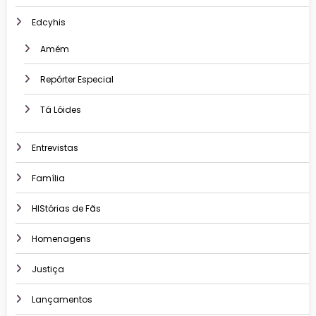
Edcyhis
Amém
Repórter Especial
Tá Lóides
Entrevistas
Família
HIStórias de Fãs
Homenagens
Justiça
Lançamentos