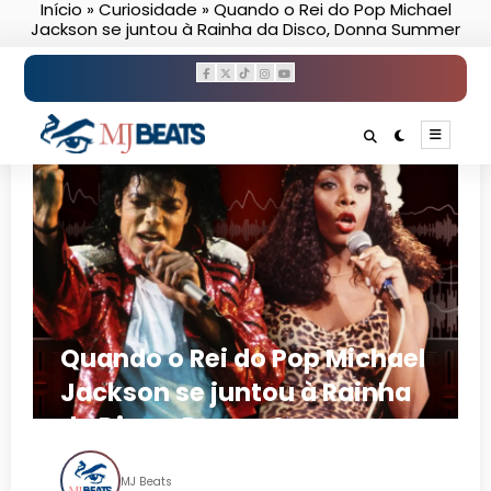
Início
»
Curiosidade
»
Quando o Rei do Pop Michael
Pular
Jackson se juntou à Rainha da Disco, Donna Summer
para
o
conteúdo
Quando o Rei do Pop Michael
Jackson se juntou à Rainha
da Disco, Donna Summer
MJ Beats