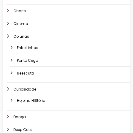
Charts
Cinema
Colunas
Entre Linhas
Ponto Cego
Reescuta
Curiosidade
Hoje na HIStória
Dança
Deep Cuts