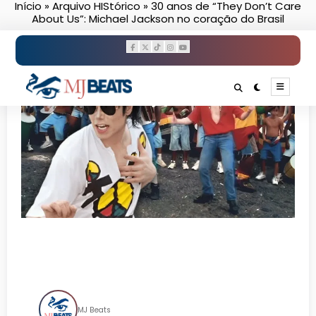
Início
»
Arquivo HIStórico
»
30 anos de “They Don’t Care
Pular
About Us”: Michael Jackson no coração do Brasil
para
o
conteúdo
30 anos de “They Don’t Care
About Us”: Michael Jackson
no coração do Brasil
MJ Beats