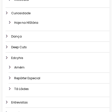
Curiosidade
Hoje na HIStória
Dança
Deep Cuts
Edcyhis
Amém
Repórter Especial
Tá Lóides
Entrevistas