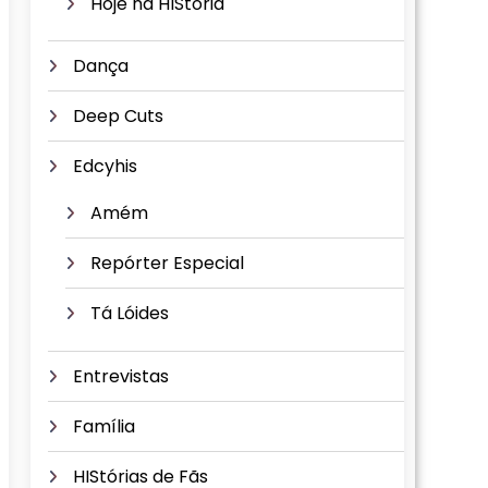
Hoje na HIStória
Dança
Deep Cuts
Edcyhis
Amém
Repórter Especial
Tá Lóides
Entrevistas
Família
HIStórias de Fãs