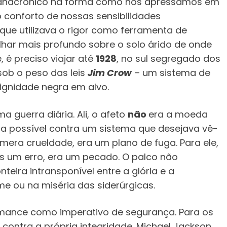
 anacrônico na forma como nos apressamos em
o conforto de nossas sensibilidades
e utilizava o rigor como ferramenta de
lhar mais profundo sobre o solo árido de onde
, é preciso viajar até
1928
, no sul segregado dos
 sob o peso das leis
Jim Crow
– um sistema de
ignidade negra em alvo.
 guerra diária. Ali, o afeto
não
era a moeda
ura possível contra um sistema que desejava vê-
 mera crueldade, era um plano de fuga. Para ele,
s um erro, era um pecado. O palco não
nteira intransponível entre a glória e a
me ou na miséria das siderúrgicas.
mance como imperativo de segurança. Para os
contra a própria integridade. Michael Jackson,