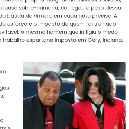
 quase sobre-humana, carregou o peso dessa
da batida de
ritmo
e em cada nota precisa. A
 do esforço e o impacto de quem foi treinado
nevitável: o mesmo homem que infligiu o medo
de trabalho espartana imposta em Gary, Indiana,
 em
igas
s,
 à
has e