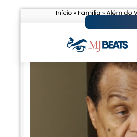
Início
»
Família
»
Além do V
Pular
para
o
conteúdo