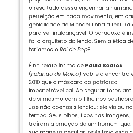
o resultado dessa engenharia humana
perfeição em cada movimento, em ca
genialidade de Michael tinha a textura
para ser inalcançável. O paradoxo é i
foi o arquiteto da lenda. Sem a ética 
teríamos o
Rei do Pop
?
É no relato íntimo de
Paula Soares
(
Falando de Maico
) sobre o encontro
2010 que a máscara do patriarca
impenetrável cai. Ao segurar fotos ant
de si mesmo com o filho nos bastidore
Joe não apenas silenciou; ele viajou no
tempo. Seus olhos, fixos nas imagens,
traíram a emoção de um homem que,
sua maneira peculiar, revisitava escol