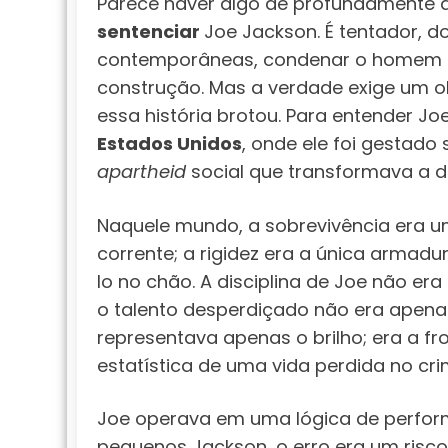
Parece haver algo de profundamente
sentenciar
Joe Jackson. É tentador, d
contemporâneas, condenar o homem qu
construção. Mas a verdade exige um o
essa história brotou. Para entender Joe
Estados Unidos
, onde ele foi gestado
apartheid
social que transformava a d
Naquele mundo, a sobrevivência era uma
corrente; a rigidez era a única armad
lo no chão. A disciplina de Joe não era
o talento desperdiçado não era apena
representava apenas o brilho; era a fro
estatística de uma vida perdida no cri
Joe operava em uma lógica de perfor
pequenos Jackson, o erro era um risco 