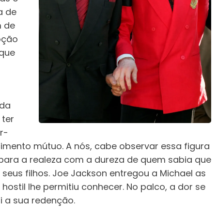
a de
m de
oção
 que
ida
 ter
r-
imento mútuo. A nós, cabe observar essa figura
ara a realeza com a dureza de quem sabia que
eus filhos. Joe Jackson entregou a Michael as
stil lhe permitiu conhecer. No palco, a dor se
oi a sua redenção.