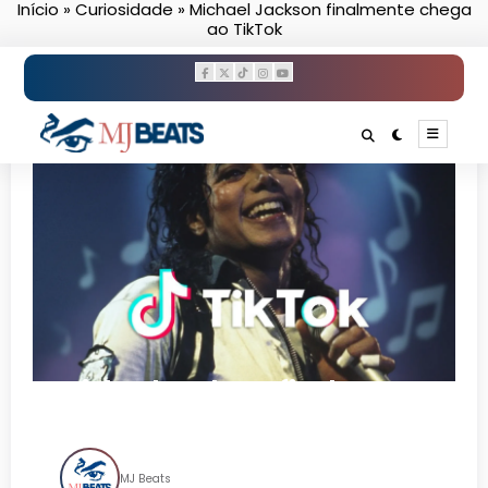
Início
»
Curiosidade
»
Michael Jackson finalmente chega
Pular
ao TikTok
para
o
conteúdo
Michael Jackson finalmente
chega ao TikTok
MJ Beats