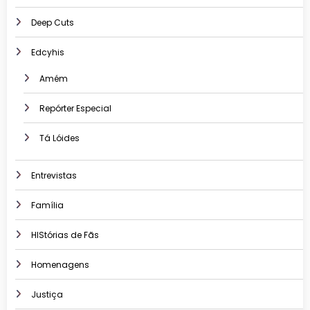
Deep Cuts
Edcyhis
Amém
Repórter Especial
Tá Lóides
Entrevistas
Família
HIStórias de Fãs
Homenagens
Justiça