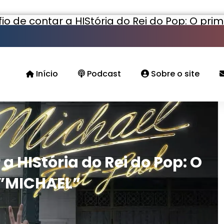
io de contar a HIStória do Rei do Pop: O prim
Início
Podcast
Sobre o site
a HIStória do Rei do Pop: O
e ”MICHAEL”