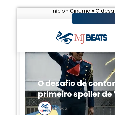
Início
»
Cinema
»
O desaf
Pular
para
o
conteúdo
O desafio de contar 
primeiro spoiler d
MJ Beats