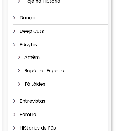
Hoje na HIStória
Dança
Deep Cuts
Edcyhis
Amém
Repórter Especial
Tá Lóides
Entrevistas
Família
HIStórias de Fãs