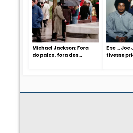
Michael Jackson: Fora
E se … Joe
do palco, fora dos
tivesse pr
julgamentos
audição 