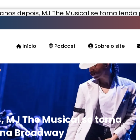
anos depois, MJ The Musical se torna len
Início
Podcast
Sobre o site
, MJ The Musical se torna
 na Broadway