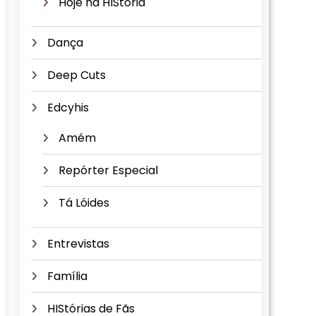
Hoje na HIStória
Dança
Deep Cuts
Edcyhis
Amém
Repórter Especial
Tá Lóides
Entrevistas
Família
HIStórias de Fãs