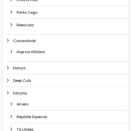
Ponto Cego
Reescuta
Curiosidade
Hoje na HIStória
Dança
Deep Cuts
Edcyhis
Amém
Repórter Especial
Tá Lóides