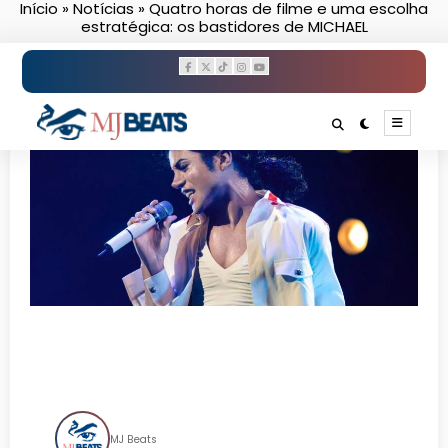
Início
»
Notícias
»
Quatro horas de filme e uma escolha
Pular
estratégica: os bastidores de MICHAEL
para
o
conteúdo
Quatro horas de filme e uma
escolha estratégica: os
bastidores de MICHAEL
MJ Beats