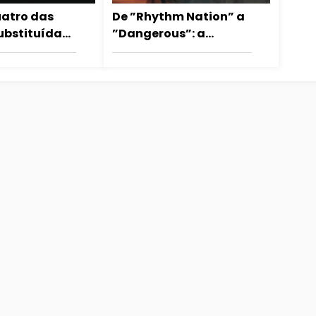
uatro das
De ”Rhythm Nation” a
ubstituídas
”Dangerous”: a
hora no
música de Janet
ngerous
Jackson que fazia
Michael Jackson
dançar