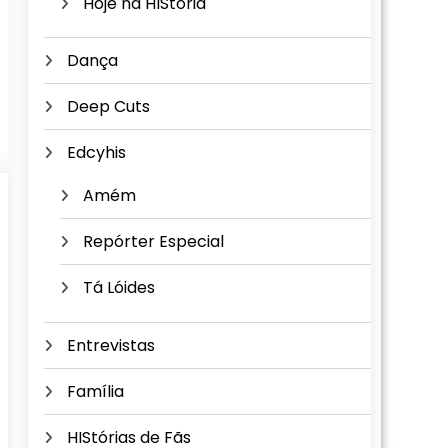
Hoje na HIStória
Dança
Deep Cuts
Edcyhis
Amém
Repórter Especial
Tá Lóides
Entrevistas
Família
HIStórias de Fãs