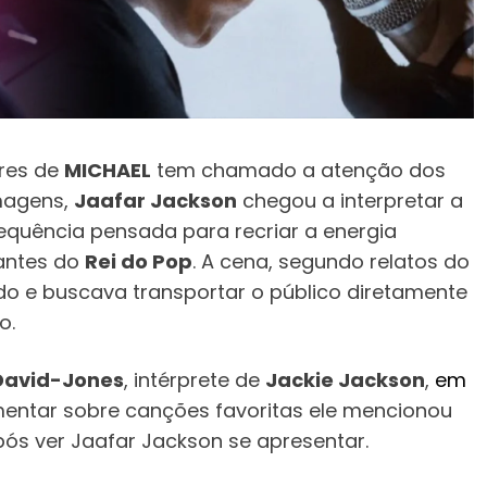
ores de
MICHAEL
tem chamado a atenção dos
lmagens,
Jaafar Jackson
chegou a interpretar a
quência pensada para recriar a energia
antes do
Rei do Pop
. A cena, segundo relatos do
do e buscava transportar o público diretamente
o.
David-Jones
, intérprete de
Jackie Jackson
,
em
mentar sobre canções favoritas ele mencionou
pós ver Jaafar Jackson se apresentar.