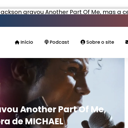
Jackson gravou Another Part Of Me, mas a c
Início
Podcast
Sobre o site
vou Another Part Of Me,
ora de MICHAEL