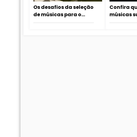
Os desafios da seleção
Confira q
de músicas para o
músicas s
álbum Dangerous
de última 
álbum Da