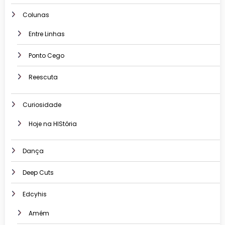
Colunas
Entre Linhas
Ponto Cego
Reescuta
Curiosidade
Hoje na HIStória
Dança
Deep Cuts
Edcyhis
Amém