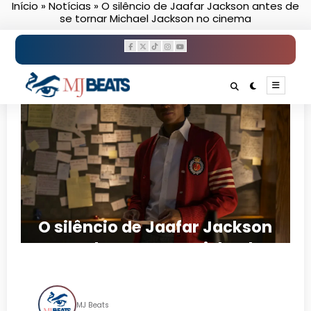
Início
»
Notícias
»
O silêncio de Jaafar Jackson antes de
Pular
se tornar Michael Jackson no cinema
para
o
conteúdo
O silêncio de Jaafar Jackson
antes de se tornar Michael
Jackson no cinema
MJ Beats