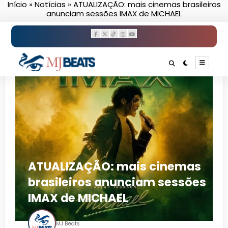
Início
»
Notícias
»
ATUALIZAÇÃO: mais cinemas brasileiros
Pular
anunciam sessões IMAX de MICHAEL
para
o
conteúdo
ATUALIZAÇÃO: mais cinemas
brasileiros anunciam sessões
IMAX de MICHAEL
MJ Beats