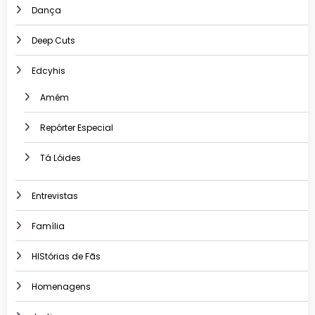
Dança
Deep Cuts
Edcyhis
Amém
Repórter Especial
Tá Lóides
Entrevistas
Família
HIStórias de Fãs
Homenagens