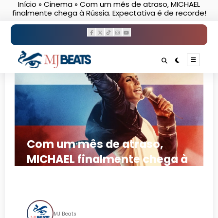
Início
»
Cinema
»
Com um mês de atraso, MICHAEL
Pular
finalmente chega à Rússia. Expectativa é de recorde!
para
o
conteúdo
Com um mês de atraso,
MICHAEL finalmente chega à
Rússia. Expectativa é de
recorde!
MJ Beats