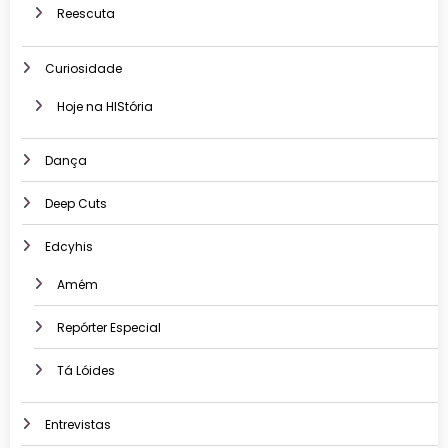
Reescuta
Curiosidade
Hoje na HIStória
Dança
Deep Cuts
Edcyhis
Amém
Repórter Especial
Tá Lóides
Entrevistas