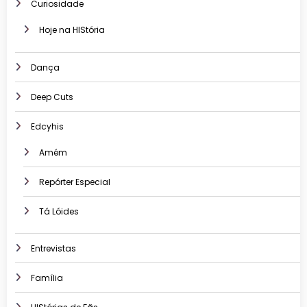
Curiosidade
Hoje na HIStória
Dança
Deep Cuts
Edcyhis
Amém
Repórter Especial
Tá Lóides
Entrevistas
Família