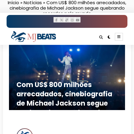
Início
»
Notícias
»
Com US$ 800 milhões arrecadados,
Pular
cinebiografia de Michael Jackson segue quebrando
para
recordes pelo mundo
o
conteúdo
Com US$ 800 milhões
arrecadados, cinebiografia
de Michael Jackson segue
quebrando recordes pelo
mundo