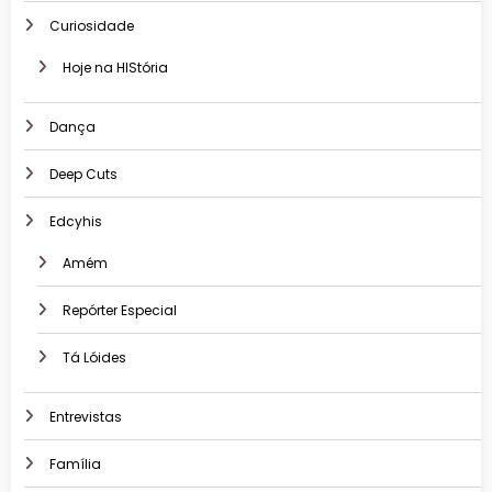
Curiosidade
Hoje na HIStória
Dança
Deep Cuts
Edcyhis
Amém
Repórter Especial
Tá Lóides
Entrevistas
Família