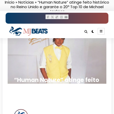
Início
»
Notícias
»
“Human Nature” atinge feito histórico
Pular
no Reino Unido e garante o 20º Top 10 de Michael
para
Jackson
o
conteúdo
“Human Nature” atinge feito
histórico no Reino Unido e
garante o 20º Top 10 de
Michael Jackson