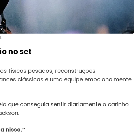
L
o no set
s físicos pesados, reconstruções
ances clássicas e uma equipe emocionalmente
a que conseguia sentir diariamente o carinho
ackson.
 nisso.”