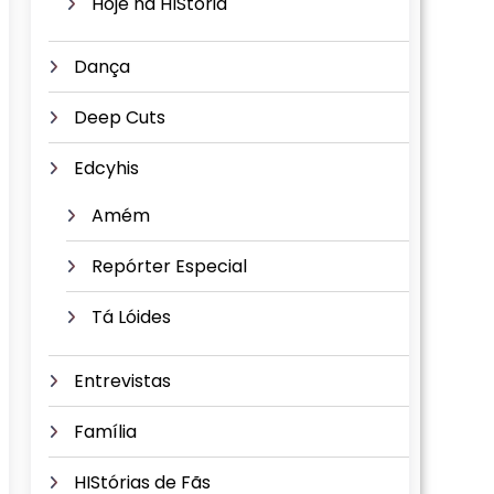
Hoje na HIStória
Dança
Deep Cuts
Edcyhis
Amém
Repórter Especial
Tá Lóides
Entrevistas
Família
HIStórias de Fãs