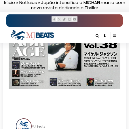
Início
»
Notícias
»
Japão intensifica a MICHAELmania com
Pular
nova revista dedicada a Thriller
para
o
conteúdo
Japão intensifica a
MICHAELmania com nova
revista dedicada a Thriller
MJ Beats