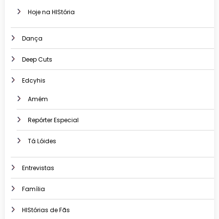
Hoje na HIStória
Dança
Deep Cuts
Edcyhis
Amém
Repórter Especial
Tá Lóides
Entrevistas
Família
HIStórias de Fãs