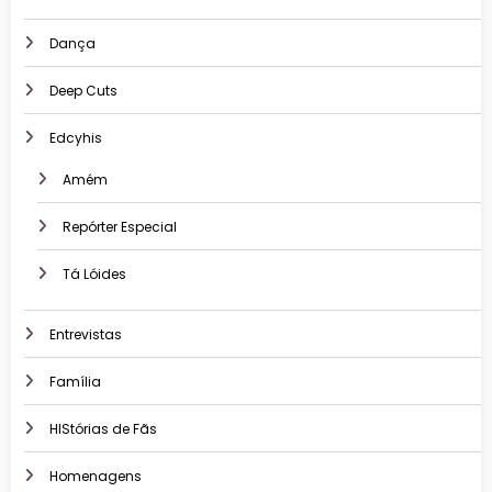
Dança
Deep Cuts
Edcyhis
Amém
Repórter Especial
Tá Lóides
Entrevistas
Família
HIStórias de Fãs
Homenagens