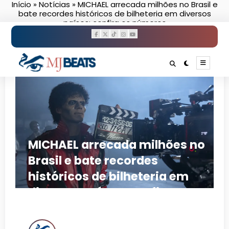
Início
»
Notícias
»
MICHAEL arrecada milhões no Brasil e
Pular
bate recordes históricos de bilheteria em diversos
para
países; confira os números
o
conteúdo
MICHAEL arrecada milhões no
Brasil e bate recordes
históricos de bilheteria em
diversos países; confira os
números