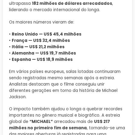
ultrapassa
182 milhões de dólares arrecadados
,
liderando o mercado internacional do longa.
Os maiores números vieram de:
•
Reino Unido — US$ 45,4 milhões
•
França — US$ 32,4 milhões
•
Itália — US$ 21,2 milhões
•
Alemanha — US$ 19,7 milhões
•
Espanha — US$ 18,9 milhões
Em vários países europeus, salas lotadas continuaram
sendo registradas mesmo semanas após a estreia.
Analistas destacam que o filme conseguiu unir
diferentes gerações em torno da história de Michael
Jackson.
O impacto também ajudou o longa a quebrar recordes
importantes no gênero musical e biográfico. A estreia
global de
“MICHAEL”
arrecadou mais de
US$ 217
milhões no primeiro fim de semana
, tornando-se uma
das maiores aberturas já registradas para uma