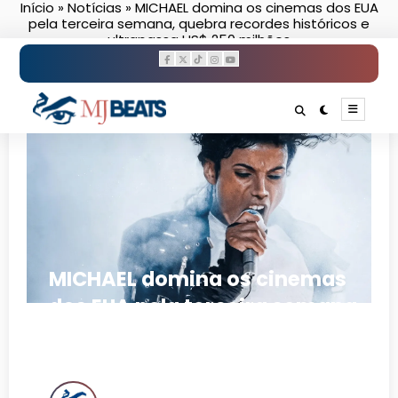
Início
»
Notícias
»
MICHAEL domina os cinemas dos EUA
Pular
pela terceira semana, quebra recordes históricos e
para
ultrapassa US$ 250 milhões
o
conteúdo
MICHAEL domina os cinemas
dos EUA pela terceira semana,
quebra recordes históricos e
ultrapassa US$ 250 milhões