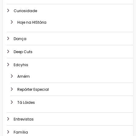
Curiosidade
Hoje na HIStória
Dança
Deep Cuts
Edcyhis
Amém
Repórter Especial
Tá Lóides
Entrevistas
Família