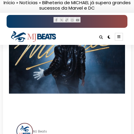
Início
»
Notícias
»
Bilheteria de MICHAEL já supera grandes
Pular
sucessos da Marvel e DC
para
o
conteúdo
Bilheteria de MICHAEL já
supera grandes sucessos da
Marvel e DC
MJ Beats