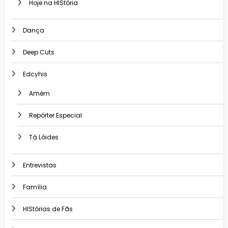
Hoje na HIStória
Dança
Deep Cuts
Edcyhis
Amém
Repórter Especial
Tá Lóides
Entrevistas
Família
HIStórias de Fãs