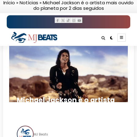
Início
»
Notícias
»
Michael Jackson é o artista mais ouvido
Pular
do planeta por 2 dias seguidos
para
o
conteúdo
Michael Jackson é o artista
mais ouvido do planeta por 2
dias seguidos
MJ Beats