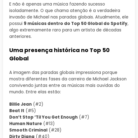
E não é apenas uma música fazendo sucesso
isoladamente. O que chama atenção é a verdadeira
invasão de Michael nas paradas globais. Atualmente, ele
possui
9 músicas dentro do Top 50 Global do Spotify
,
algo extremamente raro para um artista de décadas
anteriores.
Uma presença histórica no Top 50
Global
A imagem das paradas globais impressiona porque
mostra diferentes fases da carreira de Michael Jackson
convivendo juntas entre as músicas mais ouvidas do
mundo. Entre elas estão:
Billie Jean
(#2)
Beat It
(#5)
Don’t Stop ’Til You Get Enough
(#7)
Human Nature
(#13)
Smooth Criminal
(#28)
Dirty Diana
(#40)