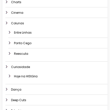
Charts
Cinema
Colunas
Entre Linhas
Ponto Cego
Reescuta
Curiosidade
Hoje na HIStória
Dança
Deep Cuts