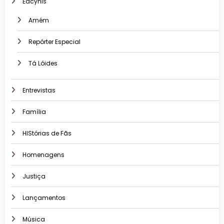
Edcyhis
Amém
Repórter Especial
Tá Lóides
Entrevistas
Família
HIStórias de Fãs
Homenagens
Justiça
Lançamentos
Música