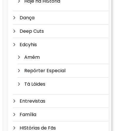
Hoje na HIStória
Dança
Deep Cuts
Edcyhis
Amém
Repórter Especial
Tá Lóides
Entrevistas
Família
HIStórias de Fãs