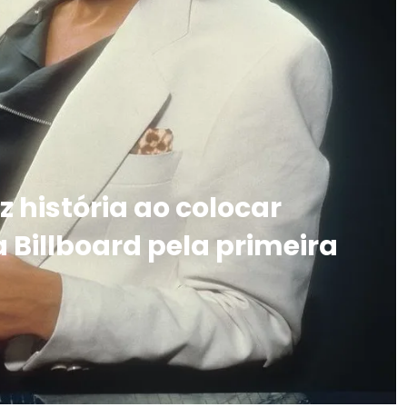
 história ao colocar
da Billboard pela primeira