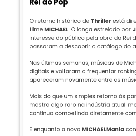
Rei do Pop
O retorno histórico de
Thriller
está dir
filme
MICHAEL
. O longa estrelado por
J
interesse do público pela obra do Rei 
passaram a descobrir o catálogo do art
Nas últimas semanas, músicas de Mic
digitais e voltaram a frequentar rankin
apareceram novamente entre as música
Mais do que um simples retorno às p
mostra algo raro na indústria atual:
continua competindo diretamente co
E enquanto a nova
MICHAELMania
con