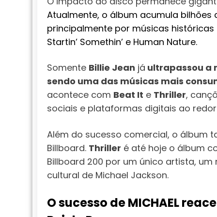
O impacto do disco permanece gigant
Atualmente, o álbum acumula bilhões 
principalmente por músicas históricas c
Startin’ Somethin’ e Human Nature.
Somente
Billie Jean
já
ultrapassou a 
sendo uma das músicas mais consumi
acontece com
Beat It
e
Thriller
, canç
sociais e plataformas digitais ao redo
Além do sucesso comercial, o álbum 
Billboard.
Thriller
é até hoje o álbum 
Billboard 200 por um único artista, 
cultural de Michael Jackson.
O sucesso de MICHAEL reace