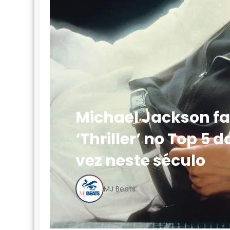
Michael Jackson faz
‘Thriller’ no Top 5 
vez neste século
MJ Beats