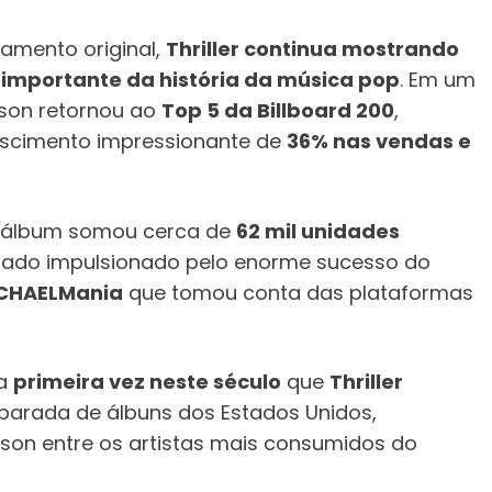
amento original,
Thriller continua mostrando
 importante da história da música pop
. Em um
ckson retornou ao
Top 5 da Billboard 200
,
escimento impressionante de
36% nas vendas e
o álbum somou cerca de
62 mil unidades
tado impulsionado pelo enorme sucesso do
CHAELMania
que tomou conta das plataformas
 a
primeira vez neste século
que
Thriller
 parada de álbuns dos Estados Unidos,
on entre os artistas mais consumidos do