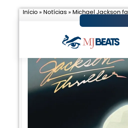
Início
»
Notícias
»
Michael Jackson faz
Pular
para
o
conteúdo