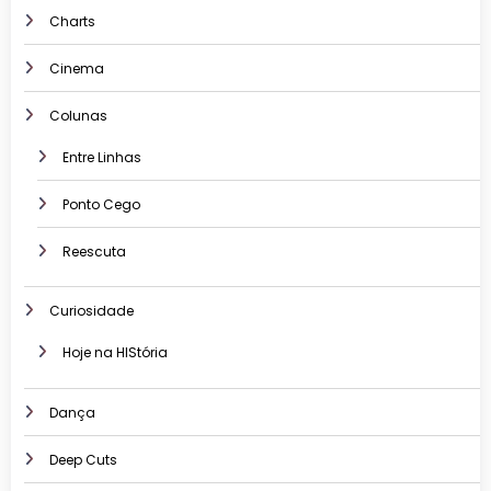
Charts
Cinema
Colunas
Entre Linhas
Ponto Cego
Reescuta
Curiosidade
Hoje na HIStória
Dança
Deep Cuts