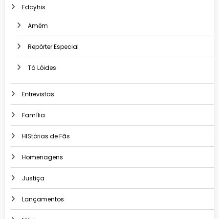
Edcyhis
Amém
Repórter Especial
Tá Lóides
Entrevistas
Família
HIStórias de Fãs
Homenagens
Justiça
Lançamentos