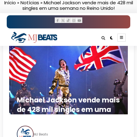
Início
»
Notícias
»
Michael Jackson vende mais de 428 mil
Pular
singles em uma semana no Reino Unido!
para
o
conteúdo
Michael Jackson vende mais
de 428 mil singles em uma
semana no Reino Unido!
MJ Beats