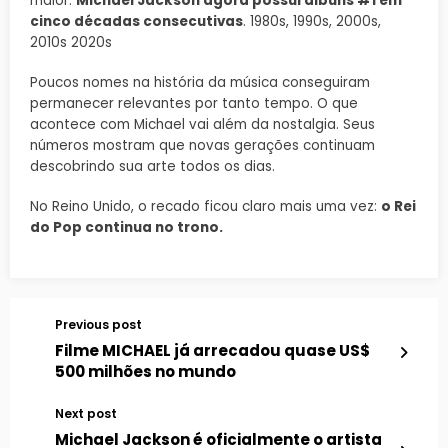
maior:
Michael Jackson agora possui álbuns #1 em
cinco décadas consecutivas
. 1980s, 1990s, 2000s,
2010s 2020s
Poucos nomes na história da música conseguiram
permanecer relevantes por tanto tempo. O que
acontece com Michael vai além da nostalgia. Seus
números mostram que novas gerações continuam
descobrindo sua arte todos os dias.
No Reino Unido, o recado ficou claro mais uma vez:
o Rei
do Pop continua no trono.
Previous post
Filme MICHAEL já arrecadou quase US$
500 milhões no mundo
Next post
Michael Jackson é oficialmente o artista