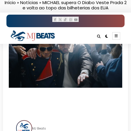
Início
»
Notícias
»
MICHAEL supera O Diabo Veste Prada 2
Pular
e volta ao topo das bilheterias dos EUA
para
o
conteúdo
MICHAEL supera O Diabo
Veste Prada 2 e volta ao topo
das bilheterias dos EUA
MJ Beats