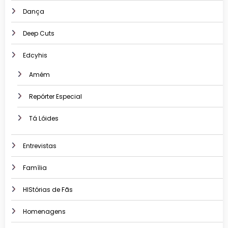
Dança
Deep Cuts
Edcyhis
Amém
Repórter Especial
Tá Lóides
Entrevistas
Família
HIStórias de Fãs
Homenagens