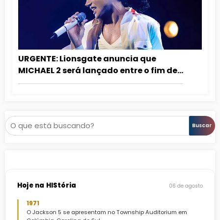
URGENTE: Lionsgate anuncia que
MICHAEL 2 será lançado entre o fim de
2027 e o início de 2028!
Pesquisar
Buscar
Hoje na HIStória
06 de agosto
1971
O Jackson 5 se apresentam no Township Auditorium em